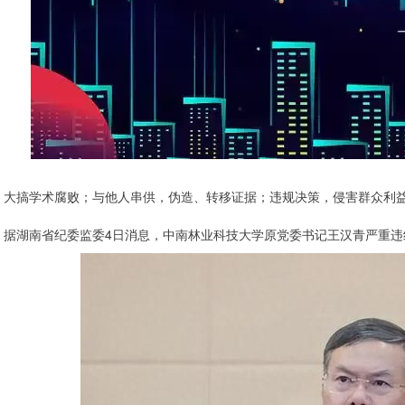
大搞学术腐败；与他人串供，伪造、转移证据；违规决策，侵害群众利
据湖南省纪委监委4日消息，中南林业科技大学原党委书记王汉青严重违