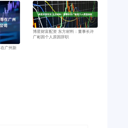
博星财富配资 东方材料：董事长许
广彬因个人原因辞职
等在广州新