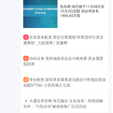
热丰网 纳芯微于11月28日至
12月3日招股 拟全球发售
1906.84万股
​长富资本配资 西安交警通报“民警违停引发交
1
通事故”_大皖新闻 | 安徽网
​信钰证券 美联储政策会议今晚来袭 贵金属震
2
荡回调
​誉合配资 新世界发展香港元朗永宁村项目获改
3
划建5773伙 公营房屋占七成
​大通证券官网 体艺融合·文化传承︱校馆战略
4
合作，“六段运动”健身操推广正式启动