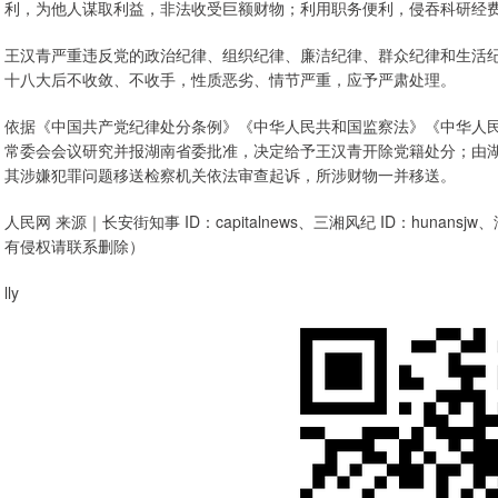
利，为他人谋取利益，非法收受巨额财物；利用职务便利，侵吞科研经
王汉青严重违反党的政治纪律、组织纪律、廉洁纪律、群众纪律和生活
十八大后不收敛、不收手，性质恶劣、情节严重，应予严肃处理。
依据《中国共产党纪律处分条例》《中华人民共和国监察法》《中华人
常委会会议研究并报湖南省委批准，决定给予王汉青开除党籍处分；由
其涉嫌犯罪问题移送检察机关依法审查起诉，所涉财物一并移送。
人民网 来源｜长安街知事 ID：capitalnews、三湘风纪 ID：huna
有侵权请联系删除）
lly