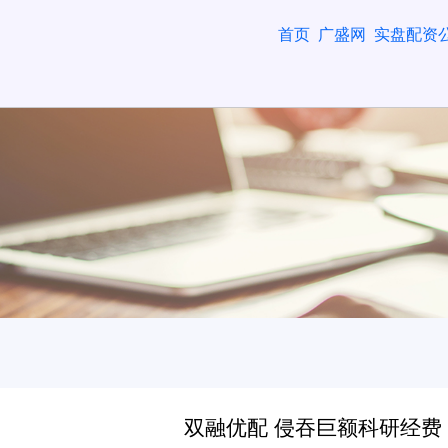
首页
广盛网
实盘配资
双融优配 侵吞巨额科研经费