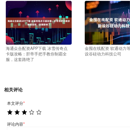
金囤在线配资 软通动力
海通众合配资APP下载 冰雪传奇点
设谷硅动力科技公司
卡版攻略：肝帝手把手教你制霸全
服，这套路绝了
相关评论
本文评分
*
评论内容
*