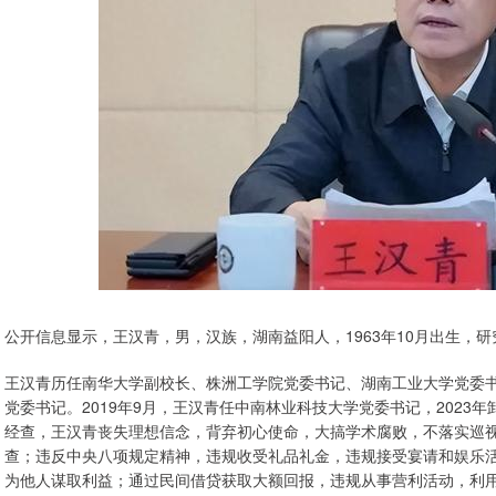
公开信息显示，王汉青，男，汉族，湖南益阳人，1963年10月出生，
王汉青历任南华大学副校长、株洲工学院党委书记、湖南工业大学党委
党委书记。2019年9月，王汉青任中南林业科技大学党委书记，2023年
经查，王汉青丧失理想信念，背弃初心使命，大搞学术腐败，不落实巡
查；违反中央八项规定精神，违规收受礼品礼金，违规接受宴请和娱乐
为他人谋取利益；通过民间借贷获取大额回报，违规从事营利活动，利