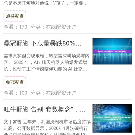
总是不厌其烦地对他说：\"孩子，一定要好
好读书，将来才能光宗耀祖。\"年幼的杨磊
旭盛配资
却....
查看：
170
分类：
在线配资开户
鼎冠配资 下载量暴跌80%，AI社交终于涨不动了
需求真实但变现艰难，转型需深耕场景与内
容。 2023 年，AI+ 聊天机器人的爆发式增
长，推动了主打情感陪伴功能的 AI 社交应
用崛起。 然而，经历了 2024....
鼎冠配资
查看：
100
分类：
在线配资开户
旺牛配资 告别“套数概念”，京东联合行业多方推动洗碗机容积新标准实施
文｜罗曾 近年来，我国洗碗机市场热度持续
走高。公开数据显示，2026年1月洗碗机行
业成交量同比增长69%；品牌数量增至101