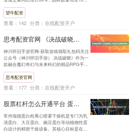
个，较同期增长12个；相关搜索次数超....
望牛配资
查看：
142
分类：
在线配资开户
思考配资官网 《决战破晓》手游官方正版授权网站
神川怀旧手游官网-获取游戏领取礼包码关注
公众号（神川怀旧手游） 决战破晓》作为一
款融合魔幻奇幻与未来科幻的精品RPG手
游，凭借独特的世界观设定与多元战斗体
思考配资官网
系，吸....
查看：
177
分类：
在线配资开户
股票杠杆怎么开通平台 蛋白粉离心喷雾干燥机生产厂家
常州瑞德蛋白粉离心喷雾干燥机是专门为乳
清蛋白、大豆蛋白、豌豆蛋白等动植物性蛋
白设计的精密干燥设备。其核心目标是在瞬