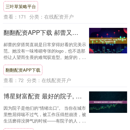
三叶草策略平台
艺术家....
查看：
171
分类：
在线配资开户
翻翻配资APP下载 郝蕾又穿牛仔套装，这次换了短款上衣显瘦20斤，真是时髦洋气太多
郝蕾的穿搭简直就是日常穿得好看的完美示
范。她没有一味堆砌夸张的logo，也不选那
些让人望而生畏的难驾驭造型。她穿的，都
是我们衣柜里常见的牛仔裤、白鞋、小香风
翻翻配资APP下载
外套....
查看：
72
分类：
在线配资开户
博星财富配资 最好的院子, 是能光脚踩泥巴的院子
因为院子是他们的“情绪出口”。 当你在城市
里憋屈得喘不过气，被工作压得想崩溃，被
生活磨得没脾气的时候——有院子的人，推
开门就能呼吸。就这么简单。 院子，是成年