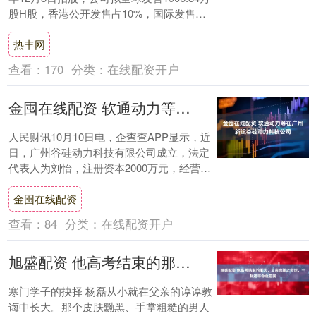
股H股，香港公开发售占10%，国际发售占
90%（可予重新分....
热丰网
查看：
170
分类：
在线配资开户
金囤在线配资 软通动力等在广州新设谷硅动力科技公司
人民财讯10月10日电，企查查APP显示，近
日，广州谷硅动力科技有限公司成立，法定
代表人为刘怡，注册资本2000万元，经营范
围包括人工智能应用软件开发、软件开发....
金囤在线配资
查看：
84
分类：
在线配资开户
旭盛配资 他高考结束的那天，父亲也随之去世，一封遗书令他泪崩
寒门学子的抉择 杨磊从小就在父亲的谆谆教
诲中长大。那个皮肤黝黑、手掌粗糙的男人