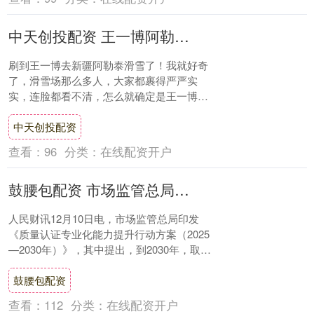
中天创投配资 王一博阿勒泰滑雪被偶遇，裹成这样还能揪出，真粉丝绝了
刷到王一博去新疆阿勒泰滑雪了！我就好奇
了，滑雪场那么多人，大家都裹得严严实
实，连脸都看不清，怎么就确定是王一博
呢？ 说出来你可能都觉得好笑，先是看站
中天创投配资
姿，老粉对他....
查看：
96
分类：
在线配资开户
鼓腰包配资 市场监管总局印发《质量认证专业化能力提升行动方案（2025—2030年）》
人民财讯12月10日电，市场监管总局印发
《质量认证专业化能力提升行动方案（2025
—2030年）》，其中提出，到2030年，取得
高新技术企业认定的认证机构不少于....
鼓腰包配资
查看：
112
分类：
在线配资开户