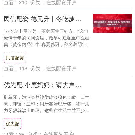
查看：
210
分类：
在线配资开户
民信配资 德元升丨冬吃萝卜夏吃姜，老祖宗的养生智慧藏不住了～
“冬吃萝卜夏吃姜，不劳医生开处方。”这句
流传千年的民间谚语，最早可追溯至中医经
典《黄帝内经》中“春夏养阳，秋冬养阴”的
核心思想。那么，这背后究竟蕴含着怎样的
民信配资
中医....
查看：
118
分类：
在线配资开户
优先配 小鹿妈妈：请大声对牙龈出血说不
刷着牙，泡沫突然被染成淡粉色；啃一口苹
果，却留下血印；用牙签清理牙缝，稍一用
力牙龈就渗出血珠。这些在生活中并不少
见。可多数人对此习以为常，很少真正放在
优先配
心上。小鹿....
查看：
99
分类：
在线配资开户