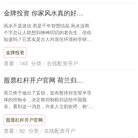
金牌投资 你家风水真的好吗？这些住宅风水常识让你秒变家居达人！
风水不是迷信 而是千年智慧结晶 风水这两
个字总让人联想到神神叨叨的老先生，但你
知道吗？它其实是古人对居住环境科学研究
的智慧总结！从采光通风到空间布局，老祖
金牌投资
宗早就....
查看：
143
分类：
在线配资开户
股票杠杆开户官网 荷兰归还安世控制权，是被逼无奈还是缓兵之计？
荷兰终于做出了妥协，宣布暂停对安世半导
体的控制令，决定将控制权归还给中国股
东。看到这一消息，许多人立刻欢呼，称“中
国的实力终于得到了认可”，“荷兰服软了”。
股票杠杆开户官网
评论....
查看：
82
分类：
在线配资开户