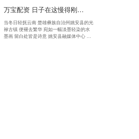
万宝配资 日子在这慢得刚好——有一种叫云南的生活之365天
当冬日轻抚云南 楚雄彝族自治州姚安县的光
禄古镇 便褪去繁华 宛如一幅淡墨轻染的水
墨画 留白处皆是诗意 姚安县融媒体中心 供
图 这的千亩荷塘换了模样 枯荷优雅伫立....
万宝配资
查看：
88
分类：
在线配资开户
秦翔配资平台 积极稳妥推进和实现碳达峰
推进碳达峰碳中和，是我国对国际社会的庄
严承诺，也是实现高质量发展的内在要求。
对照“二氧化碳排放力争于2030年前达到峰
值”目标，《中共中央关于制定国民经济和社
秦翔配资平台
会....
查看：
145
分类：
在线配资开户