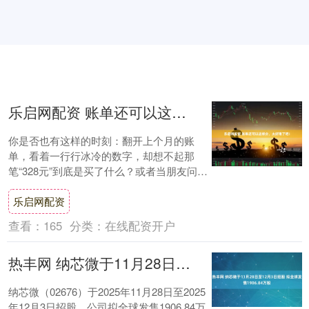
乐启网配资 账单还可以这样分，太好用了吧！
你是否也有这样的时刻：翻开上个月的账
单，看着一行行冰冷的数字，却想不起那
笔“328元”到底是买了什么？或者当朋友问
起“那家你推荐的餐厅叫什么”，你只能模糊
乐启网配资
地记得....
查看：
165
分类：
在线配资开户
热丰网 纳芯微于11月28日至12月3日招股 拟全球发售1906.84万股
纳芯微（02676）于2025年11月28日至2025
年12月3日招股，公司拟全球发售1906.84万