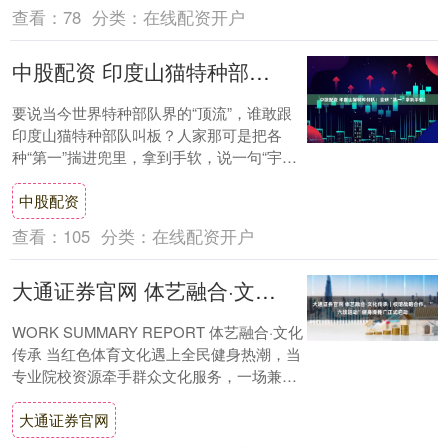
查看：
78
分类：
在线配资开户
中股配资 印度山猫特种部队：全球“第一”拿到手软！
要说当今世界特种部队界的“顶流”，谁敢跟
印度山猫特种部队叫板？人家那可是把各
种“第一”揣进兜里，拿到手软，说一句“宇宙
最强”都不过分——毕竟，放眼全球，能
中股配资
把“糗....
查看：
105
分类：
在线配资开户
大通证券官网 体艺融合·文化传承︱校馆战略合作，“六段运动”健身操推广正式启动
WORK SUMMARY REPORT 体艺融合·文化
传承 当红色体育文化遇上全民健身热潮，当
专业院校资源牵手群众文化服务，一场兼具
红色文化与民生价值的合作重磅....
大通证券官网