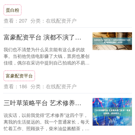
间脱除水分的同时，最大限度地保护蛋白质
蛋白粉
的高级结....
查看：
207
分类：
在线配资开户
富豪配资平台 演都不演了？吴京新电影彻底放飞自我，再次揭露娱乐圈的人走茶凉
我们也不清楚为什么吴京能有这么多的故
事。当初他凭借电影赚了大钱，票房也屡创
佳绩，偶尔在采访中提到自己拍戏的不易，
大家还能理解，毕竟这种事谁都能感同身
富豪配资平台
受。但接着，....
查看：
186
分类：
在线配资开户
三叶草策略平台 艺术修养是门玄学？我曾这样想，直到那天…
说实话，以前我觉得“艺术修养”这四个字，
离我的生活挺远的。我一个普通家长，每天
忙着工作、照顾孩子，柴米油盐酱醋茶，哪
有心思去琢磨那些高雅的东西？总觉得那是