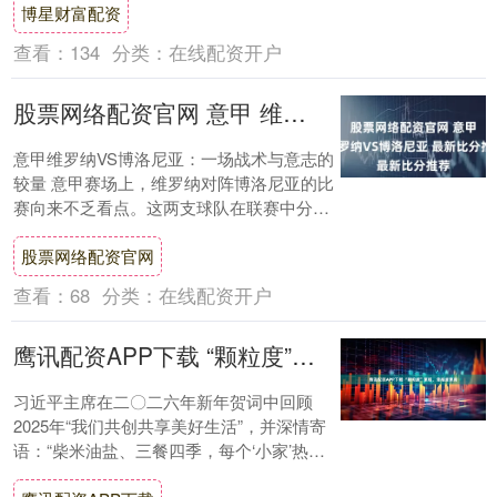
博星财富配资
人....
查看：
134
分类：
在线配资开户
股票网络配资官网 意甲 维罗纳VS博洛尼亚 最新比分推荐
意甲维罗纳VS博洛尼亚：一场战术与意志的
较量 意甲赛场上，维罗纳对阵博洛尼亚的比
赛向来不乏看点。这两支球队在联赛中分别
拥有独特的战术风格和精神面貌，每一次交
股票网络配资官网
锋都....
查看：
68
分类：
在线配资开户
鹰讯配资APP下载 “颗粒度”更细，幸福度更高
习近平主席在二〇二六年新年贺词中回顾
2025年“我们共创共享美好生活”，并深情寄
语：“柴米油盐、三餐四季，每个‘小家’热气
腾腾，中国这个‘大家’就蒸蒸日上。”即....