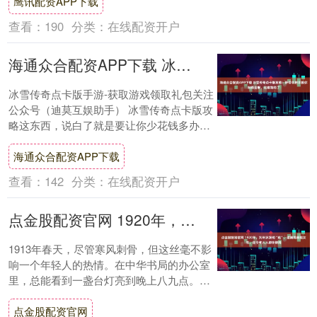
鹰讯配资APP下载
查看：
190
分类：
在线配资开户
海通众合配资APP下载 冰雪传奇点卡版攻略：肝帝手把手教你制霸全服，这套路绝了
冰雪传奇点卡版手游-获取游戏领取礼包关注
公众号（迪莫互娱助手） 冰雪传奇点卡版攻
略这东西，说白了就是要让你少花钱多办
事。很多老铁刚入坑时一脸懵，点卡哗哗往
海通众合配资APP下载
下掉，....
查看：
142
分类：
在线配资开户
点金股配资官网 1920年，刘半农发明“她”，遭痛骂歧视女性，如今却人人都在使用
1913年春天，尽管寒风刺骨，但这丝毫不影
响一个年轻人的热情。在中华书局的办公室
里，总能看到一盏台灯亮到晚上八九点。走
近一看，桌上堆满了英文书籍和文献，这正
点金股配资官网
是编....