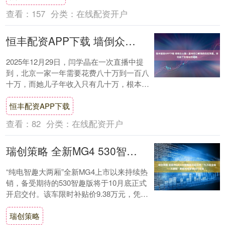
查看：
157
分类：
在线配资开户
恒丰配资APP下载 墙倒众人推！因诉穷口碑塌房的闫学晶，终究走了王丽云的老路
2025年12月29日，闫学晶在一次直播中提
到，北京一家一年需要花费八十万到一百八
十万，而她儿子年收入只有几十万，根本不
够用。她自己带病还坚持直播，目的是为了
恒丰配资APP下载
补....
查看：
82
分类：
在线配资开户
瑞创策略 全新MG4 530智趣版开启交付 “九万级全能大满配”解锁纯电智趣出行生活
“纯电智趣大两厢”全新MG4上市以来持续热
销，备受期待的530智趣版将于10月底正式
开启交付。该车限时补贴价9.38万元，凭借
同级最长530公里续航、同级最好车....
瑞创策略