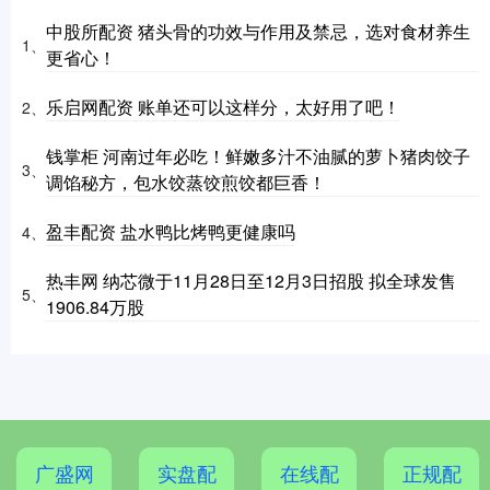
中股所配资 猪头骨的功效与作用及禁忌，选对食材养生
1、
更省心！
乐启网配资 账单还可以这样分，太好用了吧！
2、
钱掌柜 河南过年必吃！鲜嫩多汁不油腻的萝卜猪肉饺子
3、
调馅秘方，包水饺蒸饺煎饺都巨香！
盈丰配资 盐水鸭比烤鸭更健康吗
4、
热丰网 纳芯微于11月28日至12月3日招股 拟全球发售
5、
1906.84万股
广盛网
实盘配
在线配
正规配