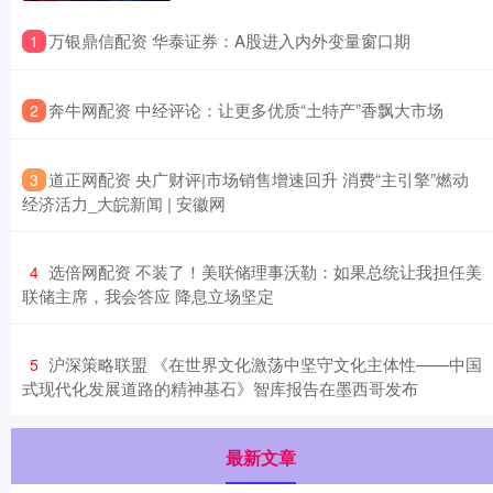
​万银鼎信配资 华泰证券：A股进入内外变量窗口期
1
​奔牛网配资 中经评论：让更多优质“土特产”香飘大市场
2
​道正网配资 央广财评|市场销售增速回升 消费“主引擎”燃动
3
经济活力_大皖新闻 | 安徽网
​选倍网配资 不装了！美联储理事沃勒：如果总统让我担任美
4
联储主席，我会答应 降息立场坚定
​沪深策略联盟 《在世界文化激荡中坚守文化主体性——中国
5
式现代化发展道路的精神基石》智库报告在墨西哥发布
最新文章