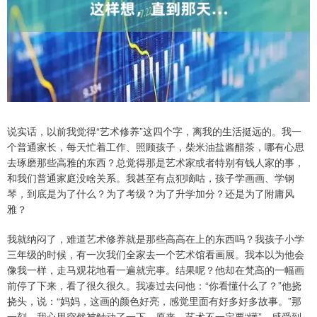
说实话，以前我觉得“艺术修养”这四个字，离我的生活挺远的。我一
个普通家长，每天忙着工作、照顾孩子，柴米油盐酱醋茶，哪有心思
去琢磨那些高雅的东西？总觉得那是艺术家或者特别有钱人家的事，
和我们普通家庭没啥关系。我甚至有点犯嘀咕，孩子学画画、学钢
琴，到底是为了什么？为了考级？为了升学加分？还是为了附庸风
雅？
我就纳闷了，难道艺术修养就是那些高高在上的东西吗？我孩子小学
三年级的时候，有一次我们全家去一个艺术馆看画展。我本以为他会
像我一样，走马观花地看一遍就完事。结果呢？他却在梵高的一幅画
前停了下来，看了很久很久。我凑过去问他：“你看懂什么了？”他挠
挠头，说：“妈妈，这画的颜色好亮，感觉里面有好多好多故事。”那
一刻，我心里突然被触动了一下。原来，艺术不一定要“懂”，感受到