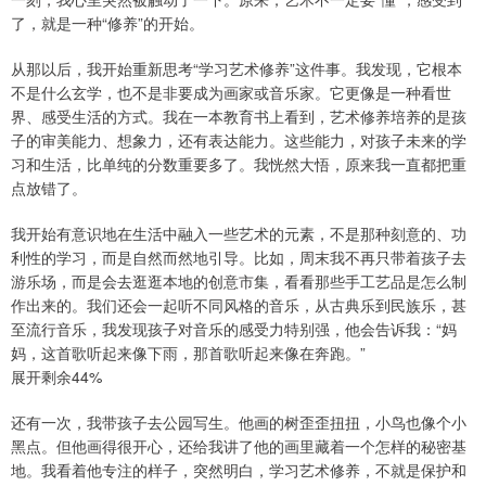
了，就是一种“修养”的开始。
从那以后，我开始重新思考“学习艺术修养”这件事。我发现，它根本
不是什么玄学，也不是非要成为画家或音乐家。它更像是一种看世
界、感受生活的方式。我在一本教育书上看到，艺术修养培养的是孩
子的审美能力、想象力，还有表达能力。这些能力，对孩子未来的学
习和生活，比单纯的分数重要多了。我恍然大悟，原来我一直都把重
点放错了。
我开始有意识地在生活中融入一些艺术的元素，不是那种刻意的、功
利性的学习，而是自然而然地引导。比如，周末我不再只带着孩子去
游乐场，而是会去逛逛本地的创意市集，看看那些手工艺品是怎么制
作出来的。我们还会一起听不同风格的音乐，从古典乐到民族乐，甚
至流行音乐，我发现孩子对音乐的感受力特别强，他会告诉我：“妈
妈，这首歌听起来像下雨，那首歌听起来像在奔跑。”
展开剩余44%
还有一次，我带孩子去公园写生。他画的树歪歪扭扭，小鸟也像个小
黑点。但他画得很开心，还给我讲了他的画里藏着一个怎样的秘密基
地。我看着他专注的样子，突然明白，学习艺术修养，不就是保护和