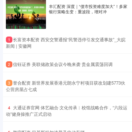
丰汇配资 深度｜“债市投资难度加大”！多家
银行策略生变：重波段，增对冲
​长富资本配资 西安交警通报“民警违停引发交通事故”_大皖
1
新闻 | 安徽网
​信钰证券 美联储政策会议今晚来袭 贵金属震荡回调
2
​誉合配资 新世界发展香港元朗永宁村项目获改划建5773伙
3
公营房屋占七成
​大通证券官网 体艺融合·文化传承︱校馆战略合作，“六段运
4
动”健身操推广正式启动