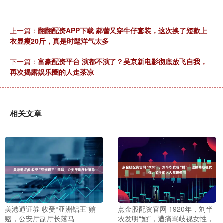
上一篇：
翻翻配资APP下载 郝蕾又穿牛仔套装，这次换了短款上
衣显瘦20斤，真是时髦洋气太多
下一篇：
富豪配资平台 演都不演了？吴京新电影彻底放飞自我，
再次揭露娱乐圈的人走茶凉
相关文章
美港通证券 收受“亚洲铝王”贿
点金股配资官网 1920年，刘半
赂，公安厅副厅长落马
农发明“她”，遭痛骂歧视女性，