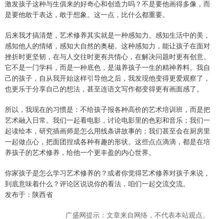
激发孩子这种与生俱来的好奇心和创造力吗？不是要他画得多像，而
是要他敢于表达，敢于想象。这一点，比什么都重要。
后来我才搞清楚，艺术修养其实就是一种感知力。感知生活中的美，
感知他人的情绪，感知大自然的奥秘。这种感知力，能让孩子在面对
挫折时更坚韧，在与人交往时更有共情心，在解决问题时更有创意。
它不是一门学科，而是一种底色，是滋养孩子一生的精神养料。我自
己的孩子，自从我开始这样引导他之后，我发现他变得更爱观察了，
也更乐于分享自己的想法，甚至连语文写作都变得更有画面感了。
所以，我现在的习惯是：不给孩子报各种高价的艺术培训班，而是把
艺术融入日常。我们一起看电影，讨论电影里的色彩和音乐；我们一
起读绘本，研究插画师是怎么用线条讲故事的；我们甚至会在厨房里
一起做点心，把面团捏成各种有趣的形状。这些点点滴滴，都是在培
养孩子的艺术修养，给他一个更丰盈的内心世界。
你家孩子是怎么学习艺术修养的？或者你觉得艺术修养对孩子来说，
到底意味着什么？评论区说说你的看法，咱们一起交流交流。
发布于：陕西省
广盛网提示：文章来自网络，不代表本站观点。