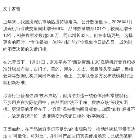
文｜罗曾
近年来，我国洗碗机市场热度持续走高。公开数据显示，2026年1月
洗碗机行业成交量同比增长69%；品牌数量增至101个，较同期增长
12个；相关搜索次数超300万、同比增长33%。但在市场更热，选择
更多的同时，“宣传很满、体验打折”的行业乱象也日益凸显，成为制
约消费决策的关键门槛。
在此背景下，1月31日，京东举办了“新刻度新未来”洗碗机行业容积标
准升级发布会，西门子、美的、海尔、方太、老板等头部品牌，奥维
云网等数据机构共同出席会议。会上，京东联合多方发布洗碗机行业
容积新标准。
尽管行业普遍强调“技术成熟”，但清洁力这一核心体验却常被弱化，
不少用户在实际使用中，依然面临“洗不干净、摆放麻烦”等现实困
扰。更深层的矛盾在于，“容量”虽被推为醒目标签，却因“套数”标准不
一、缺乏直观理解，逐渐演变为营销口径的“数字游戏”。
正因如此，在产品渗透率仍不足5%的市场阶段，推动洗碗机容量表达
走向“可量化、可对比”，并引导产品回归真实使用场景，已成为破解