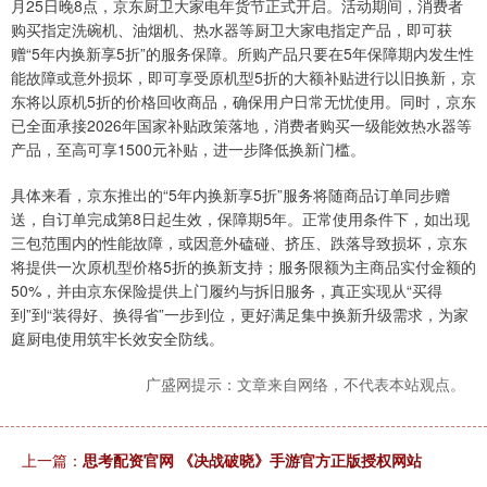
月25日晚8点，京东厨卫大家电年货节正式开启。活动期间，消费者
购买指定洗碗机、油烟机、热水器等厨卫大家电指定产品，即可获
赠“5年内换新享5折”的服务保障。所购产品只要在5年保障期内发生性
能故障或意外损坏，即可享受原机型5折的大额补贴进行以旧换新，京
东将以原机5折的价格回收商品，确保用户日常无忧使用。同时，京东
已全面承接2026年国家补贴政策落地，消费者购买一级能效热水器等
产品，至高可享1500元补贴，进一步降低换新门槛。
具体来看，京东推出的“5年内换新享5折”服务将随商品订单同步赠
送，自订单完成第8日起生效，保障期5年。正常使用条件下，如出现
三包范围内的性能故障，或因意外磕碰、挤压、跌落导致损坏，京东
将提供一次原机型价格5折的换新支持；服务限额为主商品实付金额的
50%，并由京东保险提供上门履约与拆旧服务，真正实现从“买得
到”到“装得好、换得省”一步到位，更好满足集中换新升级需求，为家
庭厨电使用筑牢长效安全防线。
广盛网提示：文章来自网络，不代表本站观点。
上一篇：
思考配资官网 《决战破晓》手游官方正版授权网站