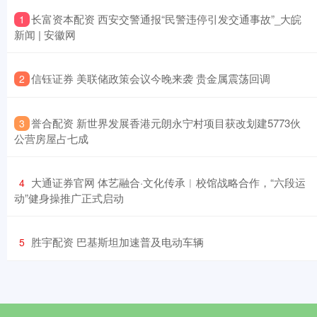
​长富资本配资 西安交警通报“民警违停引发交通事故”_大皖
1
新闻 | 安徽网
​信钰证券 美联储政策会议今晚来袭 贵金属震荡回调
2
​誉合配资 新世界发展香港元朗永宁村项目获改划建5773伙
3
公营房屋占七成
​大通证券官网 体艺融合·文化传承︱校馆战略合作，“六段运
4
动”健身操推广正式启动
​胜宇配资 巴基斯坦加速普及电动车辆
5