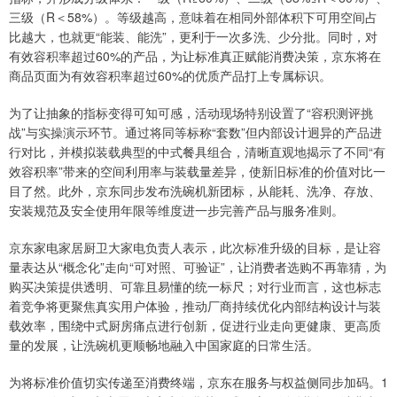
三级（R＜58%）。等级越高，意味着在相同外部体积下可用空间占
比越大，也就更“能装、能洗”，更利于一次多洗、少分批。同时，对
有效容积率超过60%的产品，为让标准真正赋能消费决策，京东将在
商品页面为有效容积率超过60%的优质产品打上专属标识。
为了让抽象的指标变得可知可感，活动现场特别设置了“容积测评挑
战”与实操演示环节。通过将同等标称“套数”但内部设计迥异的产品进
行对比，并模拟装载典型的中式餐具组合，清晰直观地揭示了不同“有
效容积率”带来的空间利用率与装载量差异，使新旧标准的价值对比一
目了然。此外，京东同步发布洗碗机新团标，从能耗、洗净、存放、
安装规范及安全使用年限等维度进一步完善产品与服务准则。
京东家电家居厨卫大家电负责人表示，此次标准升级的目标，是让容
量表达从“概念化”走向“可对照、可验证”，让消费者选购不再靠猜，为
购买决策提供透明、可靠且易懂的统一标尺；对行业而言，这也标志
着竞争将更聚焦真实用户体验，推动厂商持续优化内部结构设计与装
载效率，围绕中式厨房痛点进行创新，促进行业走向更健康、更高质
量的发展，让洗碗机更顺畅地融入中国家庭的日常生活。
为将标准价值切实传递至消费终端，京东在服务与权益侧同步加码。1