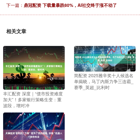
下一篇：
鼎冠配资 下载量暴跌80%，AI社交终于涨不动了
相关文章
简配资 2025雅辛奖十人候选名
单揭晓，马丁内斯力争三连霸_
赛季_英超_比利时
丰汇配资 深度｜“债市投资难度
加大”！多家银行策略生变：重
波段，增对冲