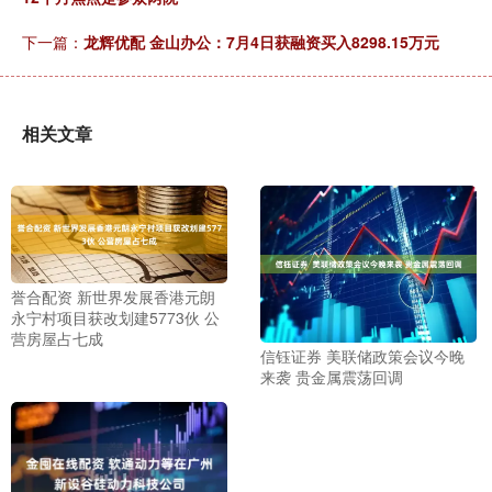
下一篇：
龙辉优配 金山办公：7月4日获融资买入8298.15万元
相关文章
誉合配资 新世界发展香港元朗
永宁村项目获改划建5773伙 公
营房屋占七成
信钰证券 美联储政策会议今晚
来袭 贵金属震荡回调