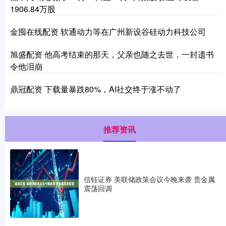
1906.84万股
金囤在线配资 软通动力等在广州新设谷硅动力科技公司
旭盛配资 他高考结束的那天，父亲也随之去世，一封遗书
令他泪崩
鼎冠配资 下载量暴跌80%，AI社交终于涨不动了
推荐资讯
信钰证券 美联储政策会议今晚来袭 贵金属
震荡回调