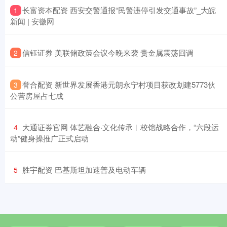
​长富资本配资 西安交警通报“民警违停引发交通事故”_大皖
1
新闻 | 安徽网
​信钰证券 美联储政策会议今晚来袭 贵金属震荡回调
2
​誉合配资 新世界发展香港元朗永宁村项目获改划建5773伙
3
公营房屋占七成
​大通证券官网 体艺融合·文化传承︱校馆战略合作，“六段运
4
动”健身操推广正式启动
​胜宇配资 巴基斯坦加速普及电动车辆
5