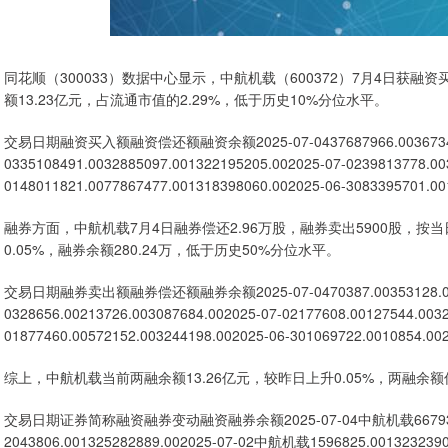
同花顺（300033）数据中心显示，中航机载（600372）7月4日获融资买
额13.23亿元，占流通市值的2.29%，低于历史10%分位水平。
交易日期融资买入额融资偿还额融资余额2025-07-0437687966.0036734704.
0335108491.0032885097.001322195205.002025-07-0239813778.00
0148011821.0077867477.001318398060.002025-06-3083395701.00
融券方面，中航机载7月4日融券偿还2.96万股，融券卖出5900股，按
0.05%，融券余额280.24万，低于历史50%分位水平。
交易日期融券卖出额融券偿还额融券余额2025-07-0470387.00353128.0028
0328656.00213726.003087684.002025-07-02177608.00127544.0032
01877460.00572152.003244198.002025-06-301069722.0010854.00
综上，中航机载当前两融余额13.26亿元，较昨日上升0.05%，两融余
交易日期证券简称融资融券变动融资融券余额2025-07-04中航机载667935.00
2043806.001325282889.002025-07-02中航机载1596825.001323239