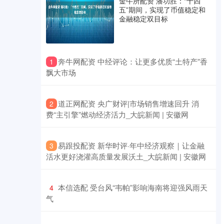
金牛所配资 潘功胜：“十四
五”期间，实现了币值稳定和
金融稳定双目标
​奔牛网配资 中经评论：让更多优质“土特产”香
1
飘大市场
​道正网配资 央广财评|市场销售增速回升 消
2
费“主引擎”燃动经济活力_大皖新闻 | 安徽网
​易跟投配资 新华时评·年中经济观察｜让金融
3
活水更好浇灌高质量发展沃土_大皖新闻 | 安徽网
​本信选配 受台风“韦帕”影响海南将迎强风雨天
4
气