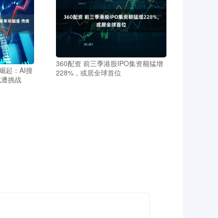
360配资 前三季港股IPO集资额猛增
崛起：AI搜
228%，或居全球首位
式遭挑战