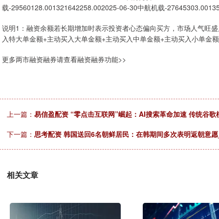
载-29560128.001321642258.002025-06-30中航机载-27645303.00135
说明1：融资余额若长期增加时表示投资者心态偏向买方，市场人气旺盛
入特大单金额+主动买入大单金额+主动买入中单金额+主动买入小单金
更多两市融资融券请查看融资融券功能>>
上一篇：
易信盈配资 “零点击互联网”崛起：AI搜索革命加速 传统谷
下一篇：
思考配资 韩国送回6名朝鲜居民：在韩期间多次表明返朝意愿_
相关文章