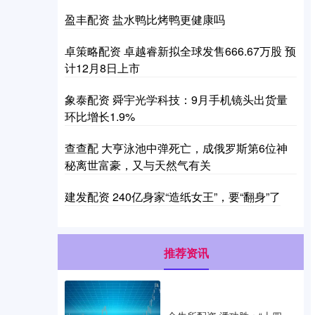
盈丰配资 盐水鸭比烤鸭更健康吗
卓策略配资 卓越睿新拟全球发售666.67万股 预
计12月8日上市
象泰配资 舜宇光学科技：9月手机镜头出货量
环比增长1.9%
查查配 大亨泳池中弹死亡，成俄罗斯第6位神
秘离世富豪，又与天然气有关
建发配资 240亿身家“造纸女王”，要“翻身”了
推荐资讯