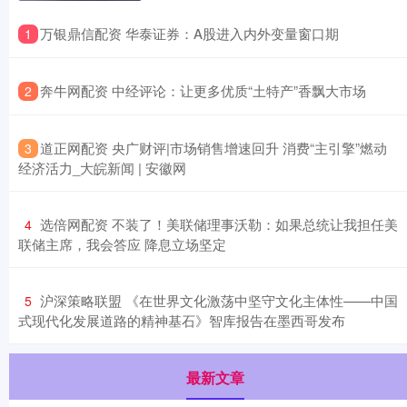
​万银鼎信配资 华泰证券：A股进入内外变量窗口期
1
​奔牛网配资 中经评论：让更多优质“土特产”香飘大市场
2
​道正网配资 央广财评|市场销售增速回升 消费“主引擎”燃动
3
经济活力_大皖新闻 | 安徽网
​选倍网配资 不装了！美联储理事沃勒：如果总统让我担任美
4
联储主席，我会答应 降息立场坚定
​沪深策略联盟 《在世界文化激荡中坚守文化主体性——中国
5
式现代化发展道路的精神基石》智库报告在墨西哥发布
最新文章