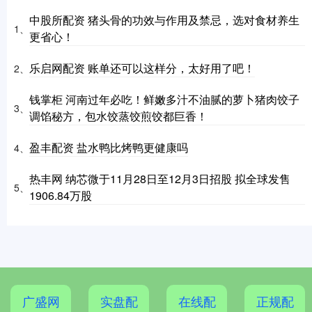
中股所配资 猪头骨的功效与作用及禁忌，选对食材养生
1、
更省心！
乐启网配资 账单还可以这样分，太好用了吧！
2、
钱掌柜 河南过年必吃！鲜嫩多汁不油腻的萝卜猪肉饺子
3、
调馅秘方，包水饺蒸饺煎饺都巨香！
盈丰配资 盐水鸭比烤鸭更健康吗
4、
热丰网 纳芯微于11月28日至12月3日招股 拟全球发售
5、
1906.84万股
广盛网
实盘配
在线配
正规配