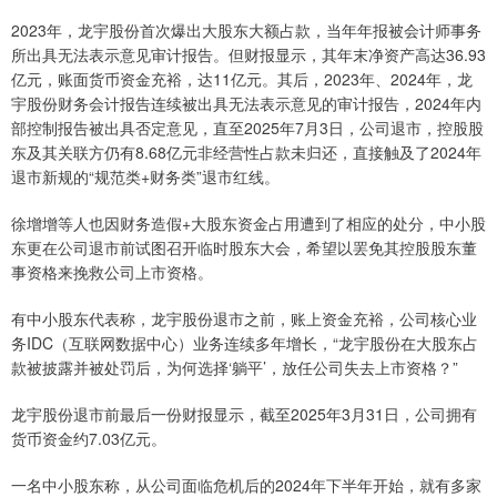
2023年，龙宇股份首次爆出大股东大额占款，当年年报被会计师事务
所出具无法表示意见审计报告。但财报显示，其年末净资产高达36.93
亿元，账面货币资金充裕，达11亿元。其后，2023年、2024年，龙
宇股份财务会计报告连续被出具无法表示意见的审计报告，2024年内
部控制报告被出具否定意见，直至2025年7月3日，公司退市，控股股
东及其关联方仍有8.68亿元非经营性占款未归还，直接触及了2024年
退市新规的“规范类+财务类”退市红线。
徐增增等人也因财务造假+大股东资金占用遭到了相应的处分，中小股
东更在公司退市前试图召开临时股东大会，希望以罢免其控股股东董
事资格来挽救公司上市资格。
有中小股东代表称，龙宇股份退市之前，账上资金充裕，公司核心业
务IDC（互联网数据中心）业务连续多年增长，“龙宇股份在大股东占
款被披露并被处罚后，为何选择‘躺平’，放任公司失去上市资格？”
龙宇股份退市前最后一份财报显示，截至2025年3月31日，公司拥有
货币资金约7.03亿元。
一名中小股东称，从公司面临危机后的2024年下半年开始，就有多家