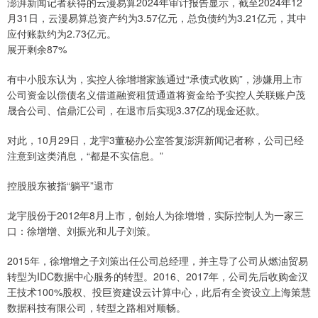
澎湃新闻记者获得的云漫易算2024年审计报告显示，截至2024年12
月31日，云漫易算总资产约为3.57亿元，总负债约为3.21亿元，其中
应付账款约为2.73亿元。
展开剩余87%
有中小股东认为，实控人徐增增家族通过“承债式收购”，涉嫌用上市
公司资金以偿债名义借道融资租赁通道将资金给予实控人关联账户茂
晟合公司、信鼎汇公司，在退市后实现3.37亿的现金还款。
对此，10月29日，龙宇3董秘办公室答复澎湃新闻记者称，公司已经
注意到这类消息，“都是不实信息。”
控股股东被指“躺平”退市
龙宇股份于2012年8月上市，创始人为徐增增，实际控制人为一家三
口：徐增增、刘振光和儿子刘策。
2015年，徐增增之子刘策出任公司总经理，并主导了公司从燃油贸易
转型为IDC数据中心服务的转型。2016、2017年，公司先后收购金汉
王技术100%股权、投巨资建设云计算中心，此后有全资设立上海策慧
数据科技有限公司，转型之路相对顺畅。