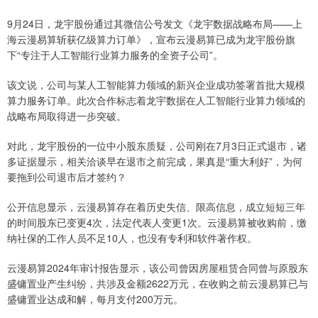
9月24日，龙宇股份通过其微信公号发文《龙宇数据战略布局——上
海云漫易算斩获亿级算力订单》，宣布云漫易算已成为龙宇股份旗
下“专注于人工智能行业算力服务的全资子公司”。
该文说，公司与某人工智能算力领域的新兴企业成功签署首批大规模
算力服务订单。此次合作标志着龙宇数据在人工智能行业算力领域的
战略布局取得进一步突破。
对此，龙宇股份的一位中小股东质疑，公司刚在7月3日正式退市，诸
多证据显示，相关洽谈早在退市之前完成，果真是“重大利好”，为何
要拖到公司退市后才签约？
公开信息显示，云漫易算存在着历史失信、限高信息，成立短短三年
的时间股东已变更4次，法定代表人变更1次。云漫易算被收购前，缴
纳社保的工作人员不足10人，也没有专利和软件著作权。
云漫易算2024年审计报告显示，该公司曾因房屋租赁合同曾与原股东
盛镛置业产生纠纷，共涉及金额2622万元，在收购之前云漫易算已与
盛镛置业达成和解，每月支付200万元。