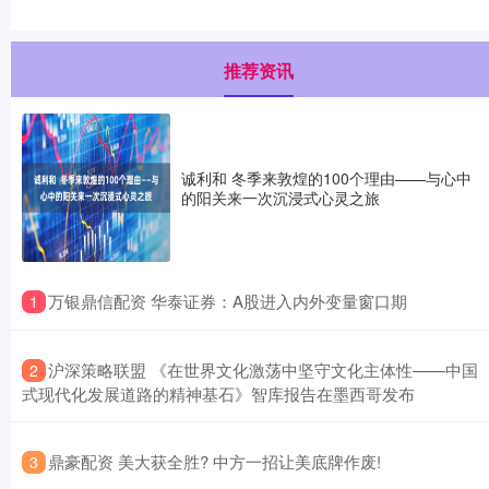
推荐资讯
诚利和 冬季来敦煌的100个理由——与心中
的阳关来一次沉浸式心灵之旅
​万银鼎信配资 华泰证券：A股进入内外变量窗口期
1
​沪深策略联盟 《在世界文化激荡中坚守文化主体性——中国
2
式现代化发展道路的精神基石》智库报告在墨西哥发布
​鼎豪配资 美大获全胜? 中方一招让美底牌作废!
3