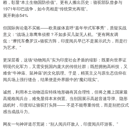
赖，彰显“本土生物国防价值”。更有人搬出历史：骆驼部队曾参与
1971年印巴战争，如今亮相是“传统荣光再现”。
展开剩余54%
但国际舆论毫不买账——欧美媒体直呼“嘉年华式军事秀”，质疑实战
意义：“战场上靠鹰隼侦察？不如多买几架无人机。”更有网友调
侃：“摩托车叠罗汉+骆驼方阵，印度阅兵早已不是展示武力，而是行
为艺术。”
更深层看，这场“动物阅兵”实为印度社会矛盾的缩影：既要向世界证
明现代化军力，又需安抚国内庞大的传统社群；既想拥抱高科技，又
难舍“牛神庙、鼠神庙”的文化肌理。于是，精英主义与原生态信仰在
阅兵场上强行缝合，结果便是外界眼中的“魔幻现实”。
诚然，利用本土动物适应特殊地形确有其合理性，但将之搬上国家最
高规格阅兵台，难免显得本末倒置。当别国展示高超音速导弹、隐形
战机时，印度却让骆驼打头阵—— 不是不能尊重传统，而是别把仪式
感当成战斗力。
网友一句神评道尽荒诞：“别人阅兵吓敌人，印度阅兵吓游客。”