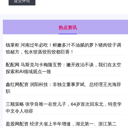
提交评论
热点资讯
钱掌柜 河南过年必吃！鲜嫩多汁不油腻的萝卜猪肉饺子调
馅秘方，包水饺蒸饺煎饺都巨香！
配配网 马斯克与卡梅隆互赞：撇开政治不谈，我们在太空
探索和AI领域观点一致
鑫红网配资 润阳科技：非独立董事罗斌、总经理王光海辞
职
三顺策略 张学良唯一在世儿子，64岁首次回东北，特意学
中文令人动容
盈股网配资 经济大省上半年增速，湖北第一、浙江第二