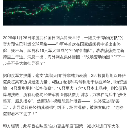
2026年1月26日印度共和国日阅兵尚未举行，一段关于“动物方队”的
官方预告已引爆全球网络——印军将首次在国家级阅兵中派出由骆
驼、矮种马、猛禽和16只军犬组成的“生物特遣队”，浩浩荡荡走过新
德里主干道。消息一出，海外网友集体懵圈：“战场变动物园？”“下一
步是不是大象扛导弹？”
据印度军方披露，这支“离谱天团”并非纯为表演：2匹拉贾斯坦双峰骆
驼象征高寒边境巡逻力量，4匹山地矮种马号称用于锡亚琴冰川物资运
输，4只鹰隼承担“低空侦察”，16只军犬（含10只本土品种）则负责防
爆与搜救。所有动物均经陆军兽医部队数月训练，力求在阅兵中“步伐
整齐、服从指令”。然而彩排视频却意外泄露——一头骆驼当场“罢
工”，训导员只得轻拍其颈强行纠正，场面滑稽，被网友疯传：“连骆
驼都看不下去了！”
印方强调，此举旨在响应“自力更生印度”国策，减少对进口军犬依