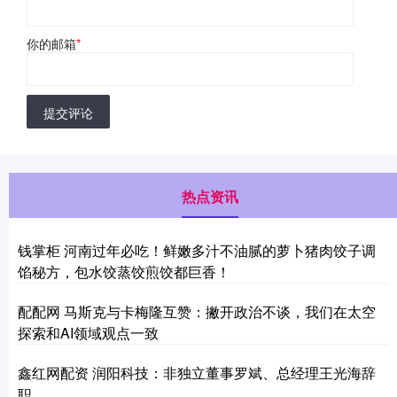
你的邮箱
*
提交评论
热点资讯
钱掌柜 河南过年必吃！鲜嫩多汁不油腻的萝卜猪肉饺子调
馅秘方，包水饺蒸饺煎饺都巨香！
配配网 马斯克与卡梅隆互赞：撇开政治不谈，我们在太空
探索和AI领域观点一致
鑫红网配资 润阳科技：非独立董事罗斌、总经理王光海辞
职