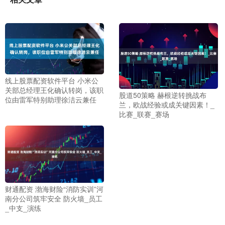
线上股票配资软件平台 小米公
关部总经理王化确认转岗，该职
股道50策略 赫根逆转挑战布
位由雷军特别助理徐洁云兼任
兰，欧战经验或成关键因素！_
比赛_联赛_赛场
财通配资 渤海财险“消防实训”河
南分公司筑牢安全 防火墙_员工
_中支_演练