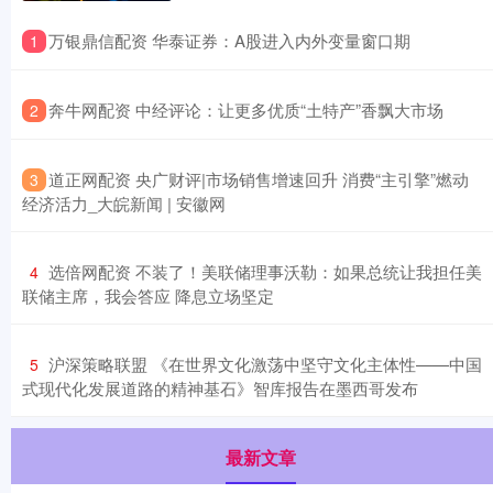
​万银鼎信配资 华泰证券：A股进入内外变量窗口期
1
​奔牛网配资 中经评论：让更多优质“土特产”香飘大市场
2
​道正网配资 央广财评|市场销售增速回升 消费“主引擎”燃动
3
经济活力_大皖新闻 | 安徽网
​选倍网配资 不装了！美联储理事沃勒：如果总统让我担任美
4
联储主席，我会答应 降息立场坚定
​沪深策略联盟 《在世界文化激荡中坚守文化主体性——中国
5
式现代化发展道路的精神基石》智库报告在墨西哥发布
最新文章