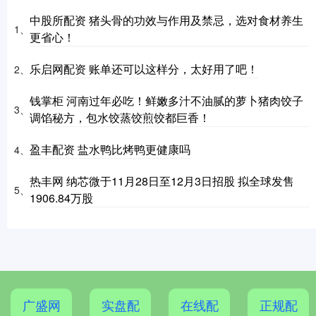
中股所配资 猪头骨的功效与作用及禁忌，选对食材养生
1、
更省心！
乐启网配资 账单还可以这样分，太好用了吧！
2、
钱掌柜 河南过年必吃！鲜嫩多汁不油腻的萝卜猪肉饺子
3、
调馅秘方，包水饺蒸饺煎饺都巨香！
盈丰配资 盐水鸭比烤鸭更健康吗
4、
热丰网 纳芯微于11月28日至12月3日招股 拟全球发售
5、
1906.84万股
广盛网
实盘配
在线配
正规配