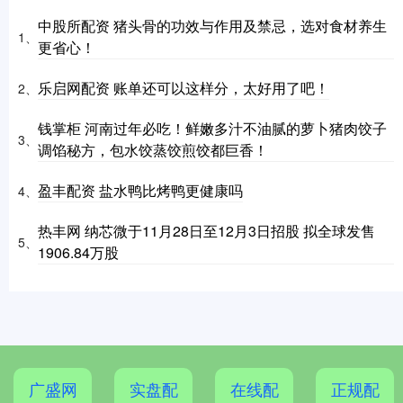
中股所配资 猪头骨的功效与作用及禁忌，选对食材养生
1、
更省心！
乐启网配资 账单还可以这样分，太好用了吧！
2、
钱掌柜 河南过年必吃！鲜嫩多汁不油腻的萝卜猪肉饺子
3、
调馅秘方，包水饺蒸饺煎饺都巨香！
盈丰配资 盐水鸭比烤鸭更健康吗
4、
热丰网 纳芯微于11月28日至12月3日招股 拟全球发售
5、
1906.84万股
广盛网
实盘配
在线配
正规配