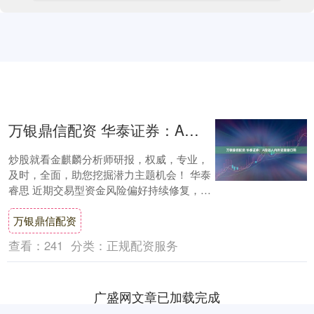
万银鼎信配资 华泰证券：A股进入内外变量窗口期
炒股就看金麒麟分析师研报，权威，专业，
及时，全面，助您挖掘潜力主题机会！ 华泰
睿思 近期交易型资金风险偏好持续修复，A
股市场呈现“技术性突破”，短期顺应情绪，
万银鼎信配资
但....
查看：
241
分类：
正规配资服务
广盛网文章已加载完成