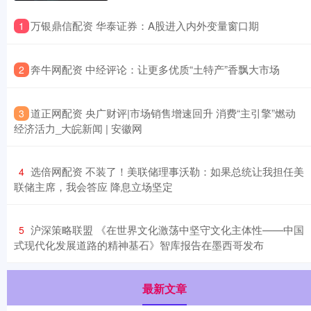
​万银鼎信配资 华泰证券：A股进入内外变量窗口期
1
​奔牛网配资 中经评论：让更多优质“土特产”香飘大市场
2
​道正网配资 央广财评|市场销售增速回升 消费“主引擎”燃动
3
经济活力_大皖新闻 | 安徽网
​选倍网配资 不装了！美联储理事沃勒：如果总统让我担任美
4
联储主席，我会答应 降息立场坚定
​沪深策略联盟 《在世界文化激荡中坚守文化主体性——中国
5
式现代化发展道路的精神基石》智库报告在墨西哥发布
最新文章