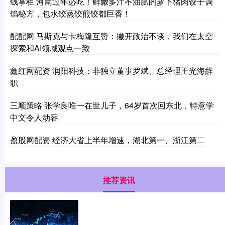
钱掌柜 河南过年必吃！鲜嫩多汁不油腻的萝卜猪肉饺子调
馅秘方，包水饺蒸饺煎饺都巨香！
配配网 马斯克与卡梅隆互赞：撇开政治不谈，我们在太空
探索和AI领域观点一致
鑫红网配资 润阳科技：非独立董事罗斌、总经理王光海辞
职
三顺策略 张学良唯一在世儿子，64岁首次回东北，特意学
中文令人动容
盈股网配资 经济大省上半年增速，湖北第一、浙江第二
推荐资讯