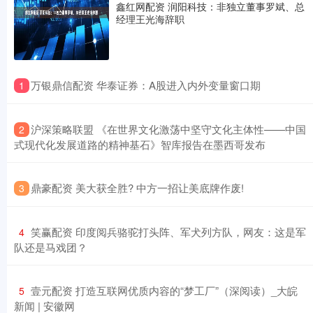
鑫红网配资 润阳科技：非独立董事罗斌、总
经理王光海辞职
​万银鼎信配资 华泰证券：A股进入内外变量窗口期
1
​沪深策略联盟 《在世界文化激荡中坚守文化主体性——中国
2
式现代化发展道路的精神基石》智库报告在墨西哥发布
​鼎豪配资 美大获全胜? 中方一招让美底牌作废!
3
​笑赢配资 印度阅兵骆驼打头阵、军犬列方队，网友：这是军
4
队还是马戏团？
​壹元配资 打造互联网优质内容的“梦工厂”（深阅读）_大皖
5
新闻 | 安徽网