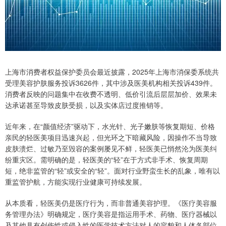
上海市消费者权益保护委员会最近披露，2025年上海市消保委系统共
受理美容护肤服务投诉3626件，其中涉及医美机构相关投诉439件。
消费者反映的问题集中在收费不透明、低价引流后层层加价、效果未
达承诺甚至导致皮肤受损，以及实体店过度推销等。
近年来，在“颜值经济”驱动下，水光针、光子嫩肤等恢复期短、价格
亲民的轻医美项目迅速兴起，但光环之下暗藏风险，因操作不当导致
皮肤溃烂、过敏乃至毁容的案例屡见不鲜，轻医美已悄然沦为医美纠
纷重灾区。需明确的是，轻医美的“轻”在于方式非手术、恢复周期
短，绝非监管的“轻”或安全的“轻”。面对行业野蛮生长的乱象，唯有以
重监管护航，方能实现行业健康可持续发展。
从本质看，轻医美仍是医疗行为，而非普通美容护理。《医疗美容服
务管理办法》明确规定，医疗美容是指运用手术、药物、医疗器械以
及其他具有创伤性或侵入性的医学技术方法对人的容貌和人体各部位