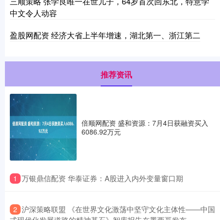
三顺策略 张学良唯一在世儿子，64岁首次回东北，特意学
中文令人动容
盈股网配资 经济大省上半年增速，湖北第一、浙江第二
推荐资讯
倍顺网配资 盛和资源：7月4日获融资买入
6086.92万元
​万银鼎信配资 华泰证券：A股进入内外变量窗口期
1
​沪深策略联盟 《在世界文化激荡中坚守文化主体性——中国
2
式现代化发展道路的精神基石》智库报告在墨西哥发布