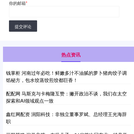
你的邮箱
*
提交评论
热点资讯
钱掌柜 河南过年必吃！鲜嫩多汁不油腻的萝卜猪肉饺子调
馅秘方，包水饺蒸饺煎饺都巨香！
配配网 马斯克与卡梅隆互赞：撇开政治不谈，我们在太空
探索和AI领域观点一致
鑫红网配资 润阳科技：非独立董事罗斌、总经理王光海辞
职