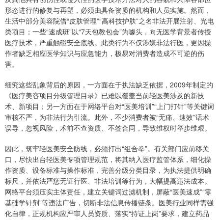
形态进行的修复与再塑，必须由具备资质的机构和人员实施。然而，
生活中部分美容院借“皮肤管理”“高科技护肤”之名非法开展注射、光电
类项目；一些“速成班”以“7天包教包会”为噱头，向无医学背景者传授
医疗技术，严重触碰安全底线。此类行为不仅涉嫌非法行医，更因操
作者缺乏相应医学知识与应急能力，极易对消费者造成不可逆的伤
害。
细究这些乱象背后的原因，一方面在于执法缺乏依据，2009年制定的
《医疗美容项目分级管理目录》已难以覆盖当前轻医美涉及的新技
术、新项目；另一方面在于网络平台对“医美培训”“上门打针”等关键词
审核不严，为非法行为引流。此外，不少消费者被“无痛、速效”话术
误导，忽视风险，术前不查资质、不签合同，导致维权时举步维艰。
因此，筑牢轻医美安全防线，必须打出“组合拳”。有关部门应前移关
口，尽快出台轻医美专项管理规范，将其纳入医疗监管体系，细化操
作资质、设备标准与操作标准，完善分级分类目录，为执法提供明确
标尺，并依法严惩无证行医、非法培训等行为，大幅提高违法成本。
网络平台须压实主体责任，建立关键词过滤机制，屏蔽“医美速成”“零
基础学针剂”等违法广告，切断非法信息传播链条。医美行业同样需强
化自律，正规机构应严审人员资质、落实“持证上岗”要求，建立药品