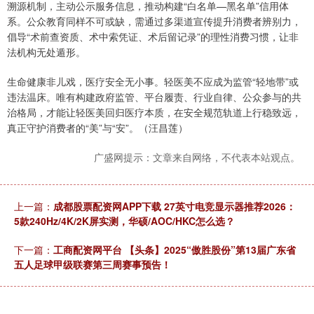
溯源机制，主动公示服务信息，推动构建“白名单—黑名单”信用体
系。公众教育同样不可或缺，需通过多渠道宣传提升消费者辨别力，
倡导“术前查资质、术中索凭证、术后留记录”的理性消费习惯，让非
法机构无处遁形。
生命健康非儿戏，医疗安全无小事。轻医美不应成为监管“轻地带”或
违法温床。唯有构建政府监管、平台履责、行业自律、公众参与的共
治格局，才能让轻医美回归医疗本质，在安全规范轨道上行稳致远，
真正守护消费者的“美”与“安”。（汪昌莲）
广盛网提示：文章来自网络，不代表本站观点。
上一篇：
成都股票配资网APP下载 27英寸电竞显示器推荐2026：
5款240Hz/4K/2K屏实测，华硕/AOC/HKC怎么选？
下一篇：
工商配资网平台 【头条】2025“傲胜股份”第13届广东省
五人足球甲级联赛第三周赛事预告！