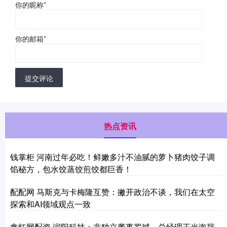
你的昵称
*
你的邮箱
*
提交评论
热点资讯
钱掌柜 河南过年必吃！鲜嫩多汁不油腻的萝卜猪肉饺子调
馅秘方，包水饺蒸饺煎饺都巨香！
配配网 马斯克与卡梅隆互赞：撇开政治不谈，我们在太空
探索和AI领域观点一致
鑫红网配资 润阳科技：非独立董事罗斌、总经理王光海辞