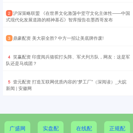
​沪深策略联盟 《在世界文化激荡中坚守文化主体性——中国
2
式现代化发展道路的精神基石》智库报告在墨西哥发布
​鼎豪配资 美大获全胜? 中方一招让美底牌作废!
3
​笑赢配资 印度阅兵骆驼打头阵、军犬列方队，网友：这是军
4
队还是马戏团？
​壹元配资 打造互联网优质内容的“梦工厂”（深阅读）_大皖
5
新闻 | 安徽网
广盛网
实盘配
在线配
正规配